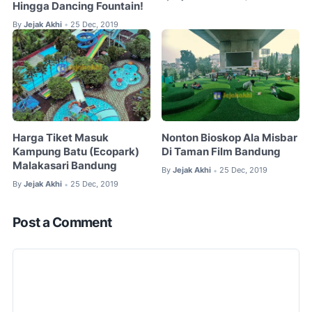
Hingga Dancing Fountain!
By
Jejak Akhi
25 Dec, 2019
•
Harga Tiket Masuk
Nonton Bioskop Ala Misbar
Kampung Batu (Ecopark)
Di Taman Film Bandung
Malakasari Bandung
By
Jejak Akhi
25 Dec, 2019
•
By
Jejak Akhi
25 Dec, 2019
•
Post a Comment