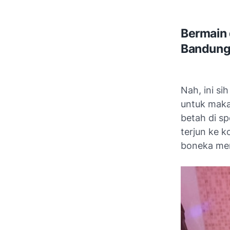
Bermain 
Bandun
Nah, ini s
untuk maka
betah di sp
terjun ke 
boneka men