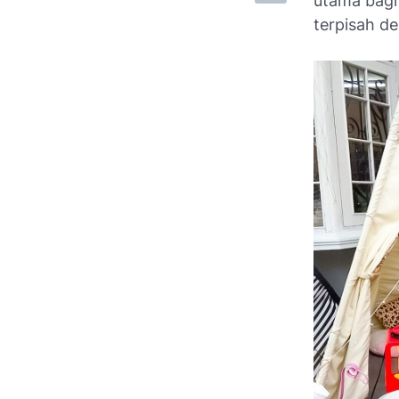
utama bagi 
terpisah d