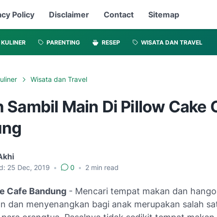
acy Policy
Disclaimer
Contact
Sitemap
KULINER
PARENTING
RESEP
WISATA DAN TRAVEL
uliner
Wisata dan Travel
 Sambil Main Di Pillow Cake 
ung
Akhi
d:
25 Dec, 2019
•
0
•
2
min read
ke Cafe Bandung
- Mencari tempat makan dan
hango
n dan menyenangkan bagi anak merupakan salah sat