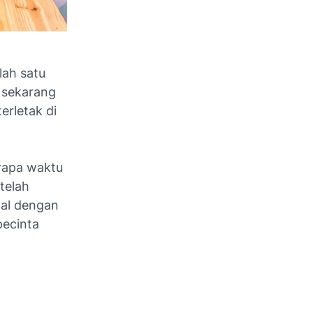
lah satu
 sekarang
erletak di
rapa waktu
 telah
nal dengan
pecinta