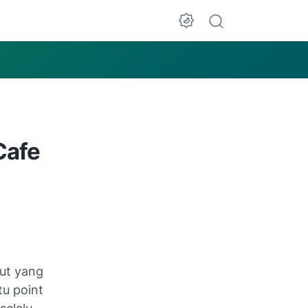
Cafe
ut
yang
u point