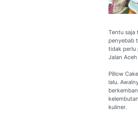
Tentu saja
penyebab t
tidak perlu
Jalan Aceh 
Pillow Cak
lalu. Awaln
berkembang
kelembutan
kuliner.