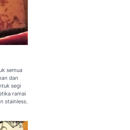
tuk semua
nan dan
ntuk segi
tika ramai
 stainless.