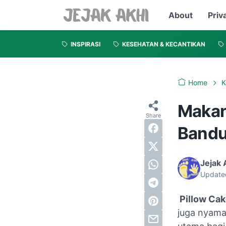
About
Priv
INSPIRASI
KESEHATAN & KECANTIKAN
Home
K
Makan
Band
Jejak 
Update
Pillow Ca
juga nyama