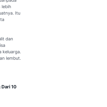
daripada
 lebih
atnya. Itu
rta
lit dan
isa
 keluarga.
dan lembut.
 Dari 10