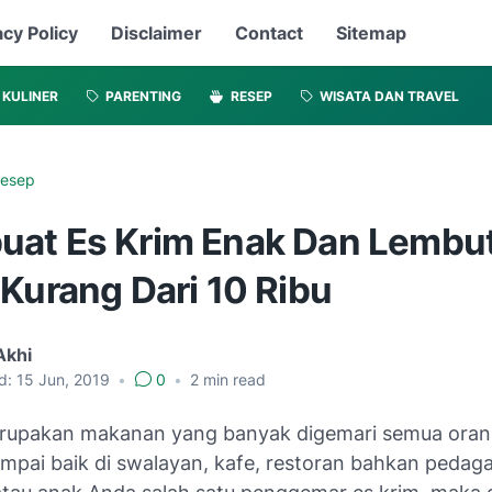
acy Policy
Disclaimer
Contact
Sitemap
KULINER
PARENTING
RESEP
WISATA DAN TRAVEL
esep
at Es Krim Enak Dan Lembut
Kurang Dari 10 Ribu
Akhi
d:
15 Jun, 2019
•
0
•
2
min read
rupakan makanan yang banyak digemari semua orang
mpai baik di swalayan, kafe, restoran bahkan pedagan