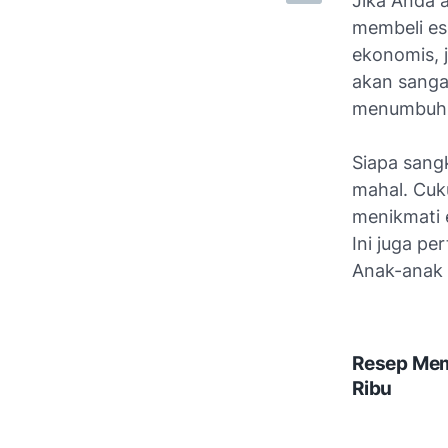
Jika Anda 
membeli es 
ekonomis, 
akan sang
menumbuhka
Siapa sangk
mahal. Cuk
menikmati 
Ini juga pe
Anak-anak d
Resep Mem
Ribu