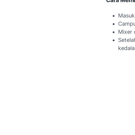
Cara Memb
Masuk
Campur
Mixer 
Setel
kedala