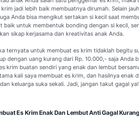
atau anak Anda salah satu penggemar es krim, maka 
krim jadi lebih baik membuatnya dirumah. Selain jauh
juga Anda bisa mengikut sertakan si kecil saat membu
at baik untuk membentuk
bonding
dengan si kecil, se
n sikap kerjasama dan kreativitas anak Anda.
a ternyata untuk membuat es krim tidaklah begitu su
up dengan uang kurang dari Rp. 10.000,- saja Anda b
es krim buatan sendiri yang enak dan lembut bersama
rtama kali saya membuat es krim, dan hasilnya enak 
an keluarga suka sekali. Jadi, jangan takut gagal ya!
buat Es Krim Enak Dan Lembut Anti Gagal Kurang